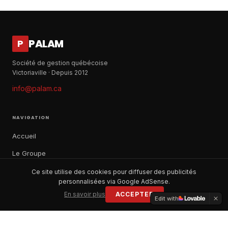
PALAM
P
Société de gestion québécoise
Victoriaville · Depuis 2012
info@palam.ca
NAVIGATION
Accueil
Le Groupe
Notre histoire
Ce site utilise des cookies pour diffuser des publicités
personnalisées via Google AdSense.
À propos
En savoir plus
ACCEPTER
Edit with
Contact