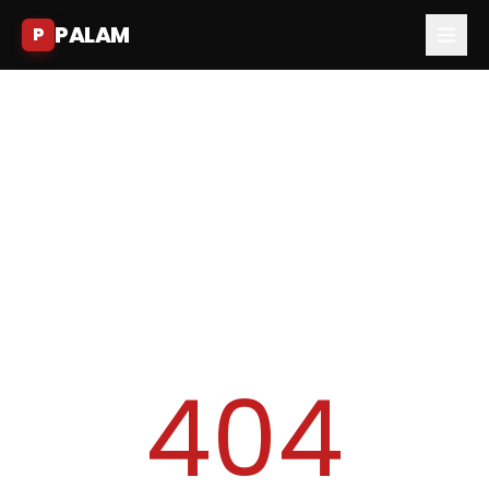
PALAM
P
404