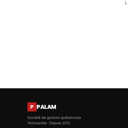
L
PALAM
P
Société de gestion québécoise
Victoriaville · Depuis 2012